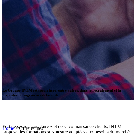
Le Groupe INTM est spécialisée, entre autres, dans le recrutement et la
formation d’ingénieurs débutants.
Offre Jeunes
Fort de ses « savoir-faire » et de sa connaissance clients, INTM
Home
>
Offre Jeunes
propose des formations sur-mesure adaptées aux besoins du marché