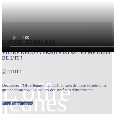
L’OFFRE JEUNES NSIS :
VOTRE RECONVERSION DANS LES MÉTIERS
DE L’IT !
L'offre
Découvrez l’Offre Jeunes : U
n CDI au sein de notre société ainsi
qu’une formation aux métiers des systèmes d’information.
jeunes
Plus d'informations