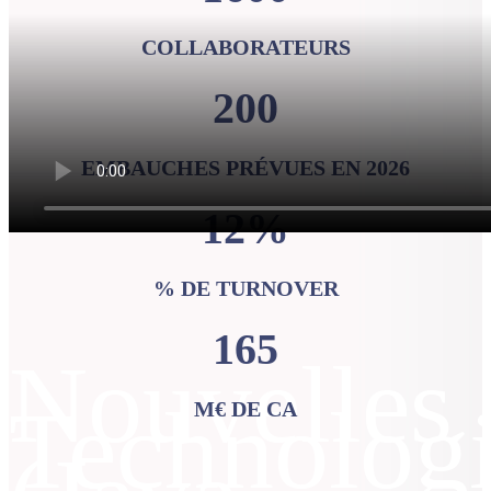
COLLABORATEURS
200
EMBAUCHES PRÉVUES EN 2026
12%
% DE TURNOVER
165
Nouvelles
Technolog
M€ DE CA